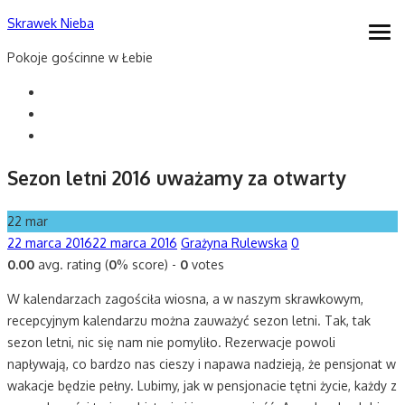
Skip
Skrawek Nieba
open
to
men
Pokoje gościnne w Łebie
content
Sezon letni 2016 uważamy za otwarty
22
mar
Posted
Author
22 marca 2016
22 marca 2016
Grażyna Rulewska
0
on
0.00
avg. rating (
0
% score) -
0
votes
W kalendarzach zagościła wiosna, a w naszym skrawkowym,
recepcyjnym kalendarzu można zauważyć sezon letni. Tak, tak
sezon letni, nic się nam nie pomyliło.
Rezerwacje powoli
napływają, co bardzo nas cieszy i napawa nadzieją, że pensjonat w
wakacje będzie pełny. Lubimy, jak w pensjonacie tętni życie, każdy z