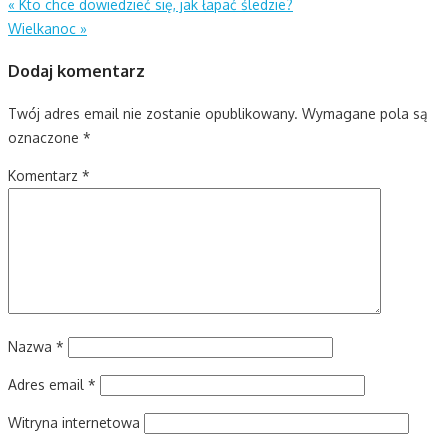
Nawigacja
«
Kto chce dowiedzieć się, jak łapać śledzie?
Wielkanoc
»
wpisu
Dodaj komentarz
Twój adres email nie zostanie opublikowany.
Wymagane pola są
oznaczone
*
Komentarz
*
Nazwa
*
Adres email
*
Witryna internetowa