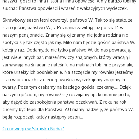
naszych gości to inna historia i inna opowieść. A my bardzo lubimy
słuchać Państwa opowieści i wrażeń z wakacyjnych wycieczek.
Skrawkowy sezon letni otworzyli państwo W. Tak to się stało, że
stali goście, państwo W., z Poznania zawitają już po raz 14 w
naszym pensjonacie. Znamy się oj znamy, nie jedna rodzina nie
spotyka się tak często jak my. Miło nam będzie gościć państwa W.
kolejny raz. Dodamy, że nie tylko państwo W. do nas powracają,
jest wiele innych par, małżeństw czy znajomych, którzy wracają i
zamawiają na śniadanie naleśniki na malinach lub inne przysmaki,
które urzekły ich podniebienie. Na szczęście my również jesteśmy
stali w uczuciach i z niecierpliwością wyczekujemy znajomych
twarzy. Poza tym czekamy na każdego gościa, czekamy…. Dzięki
naszym gościom, my również się rozwijamy np. kulinarnie po to,
aby dążyć do zaspokojenia państwa oczekiwań. Z roku na rok
chcemy być lepsi dla Państwa. A! I mamy nadzieję, że państwo W.
będą rozpoczęli każdy następny sezon…
Co nowego w Skrawku Nieba?