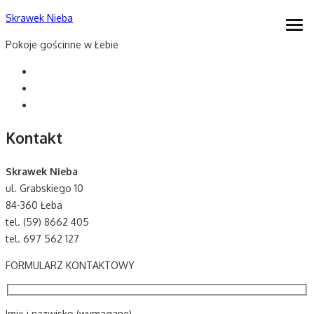
Skip
Skrawek Nieba
open
to
men
Pokoje gościnne w Łebie
content
Kontakt
Skrawek Nieba
ul. Grabskiego 10
84-360 Łeba
tel. (59) 8662 405
tel. 697 562 127
FORMULARZ KONTAKTOWY
Imię i nazwisko (wymagane)