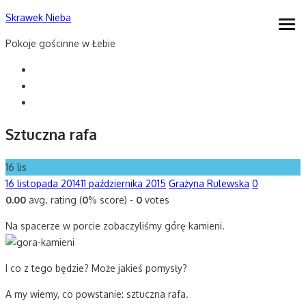
Skip
Skrawek Nieba
open
to
men
Pokoje gościnne w Łebie
content
Sztuczna rafa
16
lis
Posted
Author
16 listopada 2014
11 października 2015
Grażyna Rulewska
0
on
0.00
avg. rating (
0
% score) -
0
votes
Na spacerze w porcie zobaczyliśmy górę kamieni.
I co z tego będzie? Może jakieś pomysły?
A my wiemy, co powstanie: sztuczna rafa.