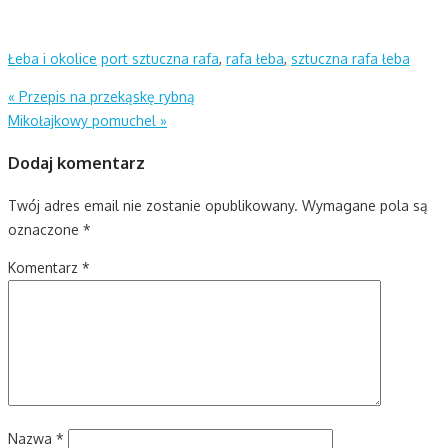
Łeba i okolice
port sztuczna rafa
,
rafa łeba
,
sztuczna rafa łeba
Nawigacja
«
Przepis na przekąskę rybną
Mikołajkowy pomuchel
»
wpisu
Dodaj komentarz
Twój adres email nie zostanie opublikowany.
Wymagane pola są
oznaczone
*
Komentarz
*
Nazwa
*