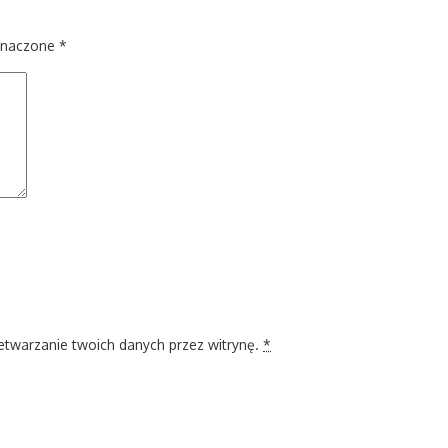
znaczone
*
zetwarzanie twoich danych przez witrynę.
*