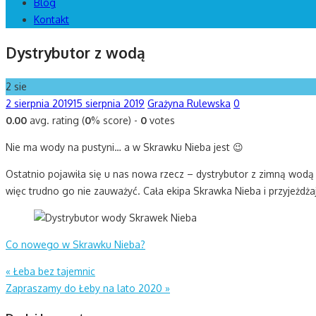
Blog
Kontakt
Dystrybutor z wodą
2
sie
Posted
Author
2 sierpnia 2019
15 sierpnia 2019
Grażyna Rulewska
0
on
0.00
avg. rating (
0
% score) -
0
votes
Nie ma wody na pustyni… a w Skrawku Nieba jest 😉
Ostatnio pojawiła się u nas nowa rzecz – dystrybutor z zimną wodą
więc trudno go nie zauważyć. Cała ekipa Skrawka Nieba i przyjeżdż
Co nowego w Skrawku Nieba?
Nawigacja
«
Łeba bez tajemnic
Zapraszamy do Łeby na lato 2020
»
wpisu